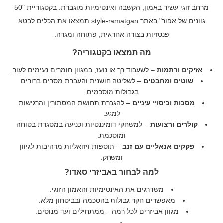
מרחב זוגי עשיר באמון, הקשבה ואינטימיות מוגברת. בקטגוריית "50
גוונים של אפור" באתר style-ramatgan תמצאו את הכלים לבטא
פנטזיות בצורה אחראית, פתוחה ומגרה.
מה תמצאו בקטגוריה?
אזיקים ורתמות
– לשעבוד רך או נועז, במגוון חומרים נעימים לעור.
שוטים ומחבטים
– לשליטה חושנית והעברת מסרים ברורים
בגבולות מוסכמים.
מסכות וכיסויי עיניים
– להגברת תחושת המסתורין והרגישות
למגע.
קולרים ורצועות
– למשחקי דומיננטיות וכניעה במסגרת בטוחה
ומוסכמת.
פקקים אנאליים עם זנב
– תוספות ויזואליות מרהיבות לגיוון
ומשחק.
למה לבחור באביזרי סאדו?
משדרגים את האינטימיות והאמון הזוגי.
מאפשרים חקר גבולות בהסכמה ובביטחון מלא.
מגוון אביזרים לכל רמה – ממתחילים ועד מנוסים.