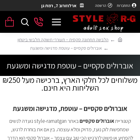
ארלוזורוב 7, רמת גן
התחברות
הרשמה
הלבשה תחתונה סקסית – תעוררי תשוקה תלבשי ביטחון
אוברולים סקסיים – עוטפת מדגישה ומשגעת
אוברולים סקסיים – עוטפת מדגישה ומשגעת
משלוחים לכל חלקי הארץ, ברכישה מעל ₪250
השליחות היא חינם.
אוברולים סקסיים – עוטפת, מדגישה ומשגעת
קטגוריית
אוברולים סקסיים
באתר style-ramatgan נועדה לנשים
שמחפשות לוק נועז, מדויק ומלא עוצמה. בין אם את בוחרת לרגש,
להפתיע או פשוט להרגיש הכי טוב עם עצמך – אוברול סקסי הוא הדרך