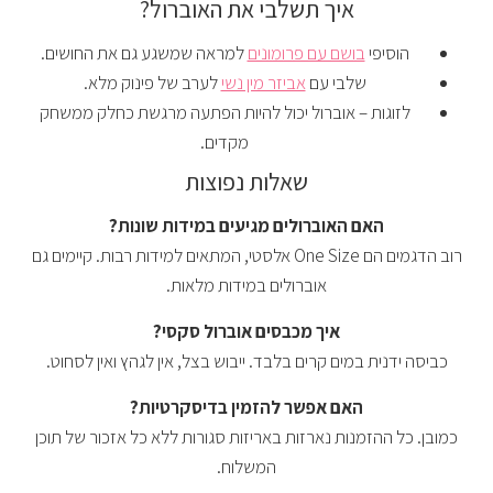
איך תשלבי את האוברול?
הוסיפי
בושם עם פרומונים
למראה שמשגע גם את החושים.
שלבי עם
אביזר מין נשי
לערב של פינוק מלא.
לזוגות – אוברול יכול להיות הפתעה מרגשת כחלק ממשחק
מקדים.
שאלות נפוצות
האם האוברולים מגיעים במידות שונות?
רוב הדגמים הם One Size אלסטי, המתאים למידות רבות. קיימים גם
אוברולים במידות מלאות.
איך מכבסים אוברול סקסי?
כביסה ידנית במים קרים בלבד. ייבוש בצל, אין לגהץ ואין לסחוט.
האם אפשר להזמין בדיסקרטיות?
כמובן. כל ההזמנות נארזות באריזות סגורות ללא כל אזכור של תוכן
המשלוח.