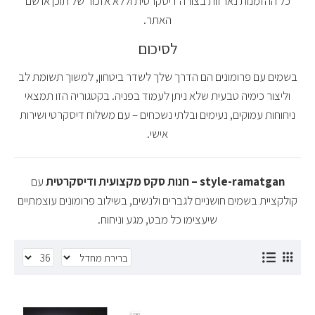
כל ההזמנות נארזות בצורה דיסקרטית וללא אזכור של תוכן או שם
האתר.
לסיכום
בשמים עם פרומונים הם הדרך שלך לשדר ביטחון, למשוך תשומת לב
וליצור כימיה טבעית שלא ניתן לעמוד בפניה. בקטגוריה הזו תמצאי
ניחוחות עמוקים, נעימים ובלתי נשכחים – עם משלוח דיסקרטי ושירות
אישי.
style-ramatgan – חנות סקס מקצועית ודיסקרטית
עם
קולקציית בשמים חושניים לגברים ולנשים, בשילוב פרומונים עוצמתיים
שיעצימו כל מבט, מגע וניחוח.