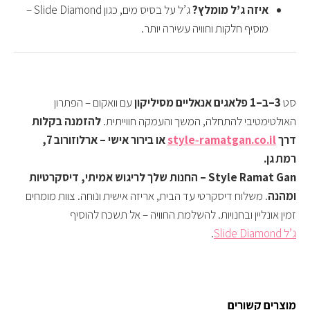
איזה ג’ל מומלץ?
ג’ל על בסיס מים, כגון Slide Diamond –
מוסיף חלקות וחוויה עשירה יותר.
סט
3–ב–1 פלאגים אנאליים מסיליקון
עם וואקום – הפתרון
האולטימטיבי להתחלה, המשך והעמקה חווייתית.
להזמנה בקלות
דרך
style‑ramatgan.co.il
או בירור אישי – ארלוזורוב 7,
רמת גן.
Style Ramat Gan – החנות שלך לריגוש אמיתי, דיסקרטיות
ומהנה
. משלוח דיסקרטי עד הבית, אריזה אישית ונוחה. צוות מומחים
זמין אונליין ובחנויות. להשלמת החוויה – אל תשכח להוסיף
ג’ל Slide Diamond
.
מוצרים קשורים