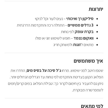
יתרונות
סיליקון רך ואיכותי
– נעים לעור וקל לניקוי
3 גדלים ממשיים
– התחלה רכה והתקדמות הדרגתית
בקרת עומק
לפי נוחות
וואקום נצמד
– חופש לשימוש זוגי או סולו
מתאים ל
זוגות
ולמשחק חריג
איך משתמשים
שטפו היטב לפני שימוש. מרחו
ג’ל סיכה על בסיס מים
, החדרו את
הפלאג הקטן בעדינות והתקדמו לפי נוחות עד הגדלים הגדולים יותר.
ניתן גם להעביר בין חימום לקרור כך: טבילת הפלאג במים קרים/חמים
לטמפרטורה מבוקרת.
למי מתאים