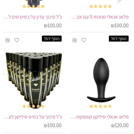
פלאג אנאלי מתכתי S עם אבן צבעונית | Metal Anal Plug S
ג'ל סיכוך עדין על בסיס מים לנשים ולתחושת החלקה טבעית | Slide AQUA
₪100.00
₪100.00
הוסף לסל
הוסף לסל
פלאג אנאלי סיליקון קומפקטי | Compact Silicone Anal Plug
ג'ל סיכוך על בסיס סיליקון לעיסוי אנאלי ווגינאלי | Slide DIAMOND
₪100.00
₪120.00