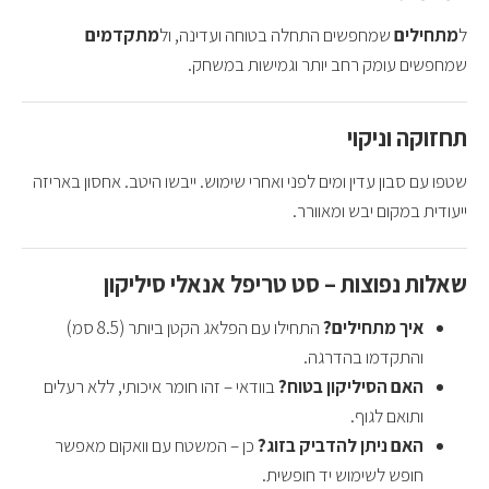
ל
מתחילים
שמחפשים התחלה בטוחה ועדינה, ול
מתקדמים
שמחפשים עומק רחב יותר וגמישות במשחק.
תחזוקה וניקוי
שטפו עם סבון עדין ומים לפני ואחרי שימוש. ייבשו היטב. אחסון באריזה
ייעודית במקום יבש ומאוורר.
שאלות נפוצות – סט טריפל אנאלי סיליקון
איך מתחילים?
התחילו עם הפלאג הקטן ביותר (8.5 סמ)
והתקדמו בהדרגה.
האם הסיליקון בטוח?
בוודאי – זהו חומר איכותי, ללא רעלים
ותואם לגוף.
האם ניתן להדביק בזוג?
כן – המשטח עם וואקום מאפשר
חופש לשימוש יד חופשית.