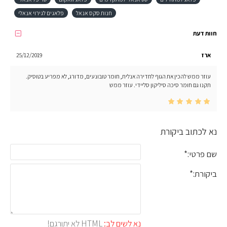
חנות סקס אנאל
פלאגים לגירוי אנאלי
חוות דעת
ארז
25/12/2019
עוזר ממש להכין את הגוף לחדירה אנלית, חומר טובונעים, מדורג, לא מפריע בטוסיק.
תקנו גם חומר סיכה סיליקון סליידי. עוזר ממש
נא לכתוב ביקורת
שם פרטי:
ביקורת:
נא לשים לב:
HTML לא יתורגם!