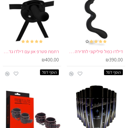
דילדו כפול סיליקוני לחדירה הדדית עם עיצוב אנטומי ייחודי | NEW WAVE
רתמת סטרפ און עם דילדו גדול וגמיש במיוחד | Strapon Set Large
₪400.00
₪390.00
הוסף לסל
הוסף לסל