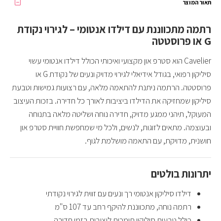
תאור המוצר
רתמה מתכווננת עם דילדו אנטומי – לגירוי נקודת
G או פרוסטטה
Cavelier הוא סטרפ און מקצועי ואיכותי הכולל דילדו אנטומי עשוי
סיליקון רפואי, בגודל אידיאלי לגירוי מדויק ונעים של נקודת G או
פרוסטטה. הרתמה ניתנת להתאמה מלאה, עם רצועות גמישות וטבעת
סיליקון שמחזיקה את הדילדו ביציבות לאורך כל חדירה. בזכות העיצוב
המעוקל, תיהני ממגע מדויק, חדירה נוחה ושליטה מלאה בתנוחה
ובעוצמה. מתאים לזוגות, לנשים, ולכל מי שמחפשת חוויית סטרפ און
חושנית, מדויקת, עם התאמה מושלמת לגוף.
יתרונות בולטים
דילדו סיליקון אנטומי רך ונעים עם זווית לגירוי נקודתי
רתמה נוחה, מתכווננת להיקף רחב עד 107 ס"מ
כולל טבעות סיליקון תומכות ליציבות בזמן חדירה