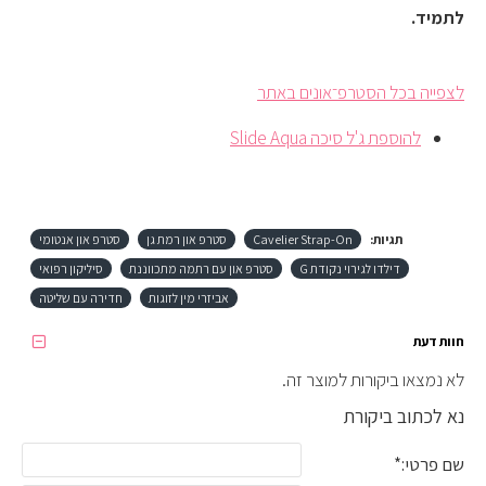
לתמיד.
לצפייה בכל הסטרפ־אונים באתר
להוספת ג'ל סיכה Slide Aqua
תגיות:
Cavelier Strap-On
סטרפ און רמת גן
סטרפ און אנטומי
דילדו לגירוי נקודת G
סטרפ און עם רתמה מתכווננת
סיליקון רפואי
אביזרי מין לזוגות
חדירה עם שליטה
חוות דעת
לא נמצאו ביקורות למוצר זה.
נא לכתוב ביקורת
שם פרטי: