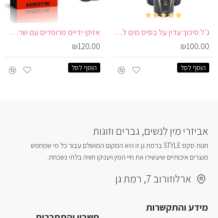
ג'ל סיכוך עדין על בסיס מים לנשים ולתחושת החלקה טבעית | Slide AQUA
אזיקי ידיים מרופדים עם שרשרת | Arrest Me
₪120.00
₪100.00
הוסף לסל
הוסף לסל
אביזרי מין לנשים, גברים וזוגות
חנות סקס STYLE ברמת גן זו היא המקום המושלם עבור כל מי שמחפש
מוצרים איכותיים שיעשירו את חיי המין ויעניקו חוויה בלתי נשכחת.
ארלוזורוב 7, רמת גן
מידע והתקשרות
חשבון והתחברות