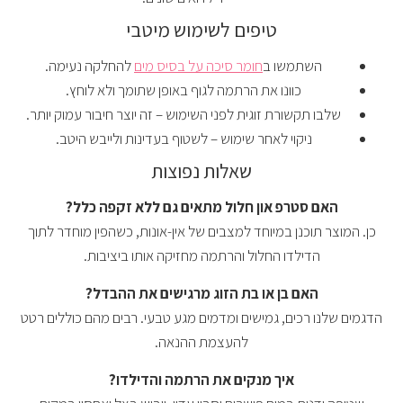
טיפים לשימוש מיטבי
השתמשו ב
חומר סיכה על בסיס מים
להחלקה נעימה.
כוונו את הרתמה לגוף באופן שתומך ולא לוחץ.
שלבו תקשורת זוגית לפני השימוש – זה יוצר חיבור עמוק יותר.
ניקוי לאחר שימוש – לשטוף בעדינות ולייבש היטב.
שאלות נפוצות
האם סטרפ און חלול מתאים גם ללא זקפה כלל?
כן. המוצר תוכנן במיוחד למצבים של אין-אונות, כשהפין מוחדר לתוך
הדילדו החלול והרתמה מחזיקה אותו ביציבות.
האם בן או בת הזוג מרגישים את ההבדל?
הדגמים שלנו רכים, גמישים ומדמים מגע טבעי. רבים מהם כוללים רטט
להעצמת ההנאה.
איך מנקים את הרתמה והדילדו?