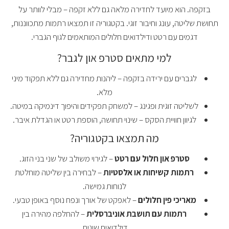
בזקפה. הוא מיועד לחדירה מלאה גם ללא זקפה – מבלי לוותר על
תחושת שליטה, עונג וחיבור זוגי. בקטגוריה זו תמצאו רתמות מתכווננות,
דגמים עם רטט ודילדואים חלולים המותאמים לגוף הגברי.
למי מתאים סטרפ און לגבר?
לגברים עם ירידה בזקפה – ליהנות מחדירה גם ללא תפקוד מיני
מלא.
לשליטה זוגית ופגינג – למשחק תפקידים והיפוך דינמיקה במיטה.
לגיוון חוויית הסקס – שינוי תחושה, הוספת רטט או הגדלת איבר.
מה תמצאו בקטגוריה?
סטרפ און חלול עם רטט
– לגירוי משולב של שני בני הזוג.
רתמות קשיחות או אלסטיות
– לבחירה בין שליטה מוחלטת
לנוחות גמישה.
מאריכי פין חלולים
– לאפקט של אורך ונפח נוסף באופן טבעי.
רתמות עם תושבת אוניברסלית
– להחלפה מהירה בין
דילדואים שונים.