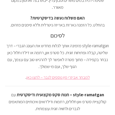
שטיפה ידנית במים פושרים וסבון עדין. ייבוש בצל ואחסון במקום
מאוורר.
האם משלוח נעשה בדיסקרטיות?
בהחלט. כל הזמנה נארזת באריזה ניטרלית וללא סימנים מזהים.
לסיכום
style-ramatgan מזמינה אותך לגלות מחדש את העונג הגברי – דרך
שליטה, קבלה ופתיחות זוגית. כל סטרפ און, רתמה או דילדו חלול כאן
נבחר בקפידה – מתוך מטרה לאפשר לך להרגיש טוב עם עצמך, עם
הגוף שלך, ועם מי שמולך.
למבחר אביזרי מין נוספים לגבר – לחצו כאן
.
style-ramatgan – חנות סקס מקצועית ודיסקרטית
עם
קולקציית סטרפ-און חלולים, רתמות ודילדואים איכותיים המותאמים
לגברים ולחוויה זוגית עוצמתית.