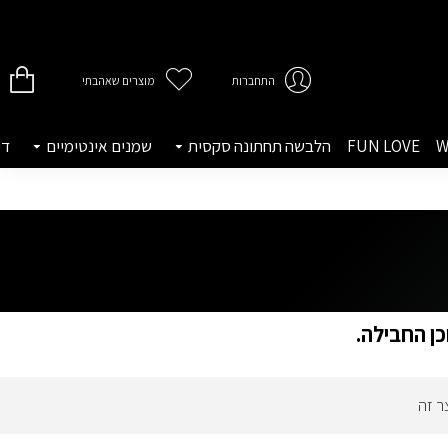
התחברות
מוצרים שאהבתי
W
FUN LOVE
הלבשה תחתונה סקסית
שמנים אינטימיים
די
כן החבילה.
ר זה