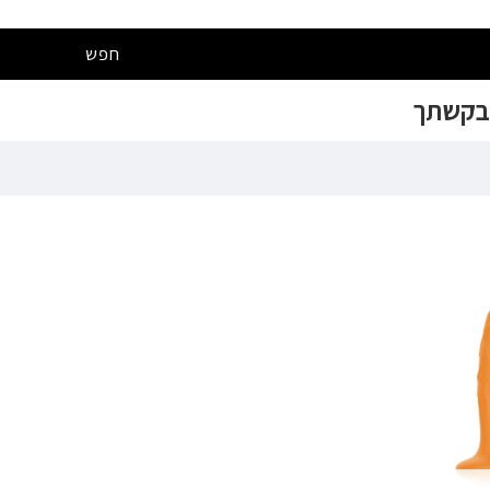
חפש
 בקשתך