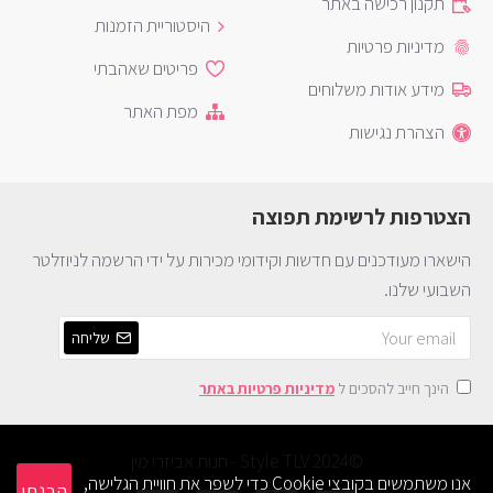
תקנון רכישה באתר
היסטוריית הזמנות
מדיניות פרטיות
פריטים שאהבתי
מידע אודות משלוחים
מפת האתר
הצהרת נגישות
הצטרפות לרשימת תפוצה
הישארו מעודכנים עם חדשות וקידומי מכירות על ידי הרשמה לניוזלטר
השבועי שלנו.
שליחה
הינך חייב להסכים ל
מדיניות פרטיות באתר
©2024 Style TLV - חנות אביזרי מין
אנו משתמשים בקובצי Cookie כדי לשפר את חוויית הגלישה,
הבנתי