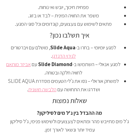
מפחית חיכוך, יובש ואי נוחות.
משפר את החוויה המינית – לבד או בזוג.
מתאים לשימוש עם צעצועים, קונדומים וכל סוגי המגע.
איך תשלבו נכון?
למגע יומיומי – בחרו ב-
Slide Aqua
, מושלם עם ויברטורים
לגירוי הדגדגן
.
למגע אנאלי – השתמשו ב-
Slide Diamond
עם
אביזר מותאם
לחוויה חלקה ובטוחה.
למשחק אוראלי – נסו את ג'לי הטעמים מסדרת SLIDE AQUA
ושדרגו את התחושה עם
הלבשה חושנית
.
שאלות נפוצות
מה ההבדל בין ג'ל מים לסיליקון?
ג'ל מים מתייבש מהר ומתאים לצעצועים ולשימוש פנימי, ג'ל סיליקון
עמיד יותר ונשאר לאורך זמן.