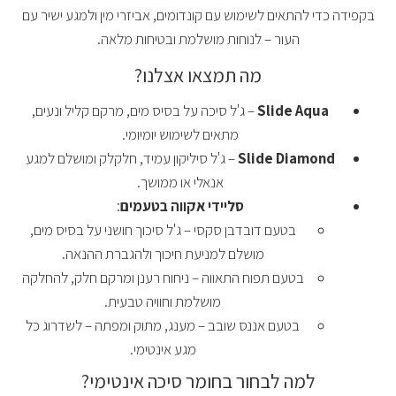
בקפידה כדי להתאים לשימוש עם קונדומים, אביזרי מין ולמגע ישיר עם
העור – לנוחות מושלמת ובטיחות מלאה.
מה תמצאו אצלנו?
Slide Aqua
– ג'ל סיכה על בסיס מים, מרקם קליל ונעים,
מתאים לשימוש יומיומי.
Slide Diamond
– ג'ל סיליקון עמיד, חלקלק ומושלם למגע
אנאלי או ממושך.
סליידי אקווה בטעמים
:
בטעם דובדבן סקסי – ג'ל סיכוך חושני על בסיס מים,
מושלם למניעת חיכוך ולהגברת ההנאה.
בטעם תפוח התאווה – ניחוח רענן ומרקם חלק, להחלקה
מושלמת וחוויה טבעית.
בטעם אננס שובב – מענג, מתוק ומפתה – לשדרוג כל
מגע אינטימי.
למה לבחור בחומר סיכה אינטימי?