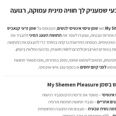
י שמעניק לך חוויה מינית עמוקה, רגועה
My S
הוא
שמן עיסוי אינטימי לנשים
, המבוסס על
שמן זרעי קנאביס
 אתריות טבעיות, שנועדו לשפר את
תחושת העונג המיני
ולהגביר את
 האינטימיים. הנוסחה החדשנית נרקחה במיוחד כדי להעצים את התחושה
ת באזורים הארוגניים ולתרום לחוויה חושנית, מרגיעה ומלאת ביטחון.
נתטיים, מתאים לשימוש יומיומי, נספג במהירות, ואינו משאיר תחושת
שימוש
לפני קיום יחסים
או כטקס עונג אישי ואינטימי.
My Shemen Ple
אינטימי
– משפר את זרימת הדם ומגביר רגישות
ים אתריים
– מגביר תחושת חמימות והרפיה
זמה נשית טבעית
– מעצים את התגובה התחושתית
ת
– ללא שמנוניות או צורך בשטיפה