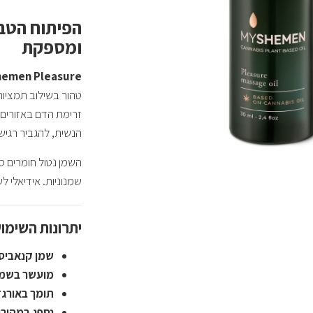
הפיתוח הטבע
ומספקת
hemen Pleasure
טהור בשילוב תמציות
זרימת הדם באזורים
הנשית, להגביר רגישו
השמן נטול חומרים סי
שמנוניות. אידיאלי ל
יתרונות השימוש בשמן asure
שמן קנאביס 
מועשר בשמנ
תומך באורג
נספג במהירו