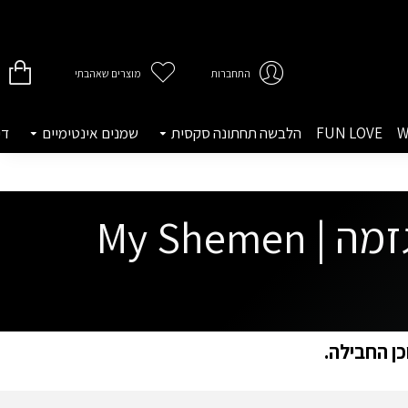
התחברות
מוצרים שאהבתי
W
FUN LOVE
הלבשה תחתונה סקסית
שמנים אינטימיים
די
שמן פלז'ר עיסוי אינטימי לנשים להעצמת אורגזמה | My Shemen
כן החבילה.