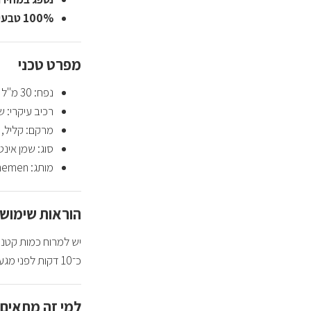
100% טבעי
מפרט טכני
נפח: 30 מ"ל
רכיב עיקרי: ש
מרקם: קליל, 
סוג: שמן אינט
מותג: My Shemen – מבוסס קנאביס
הוראות שימוש
יש למרוח כמות קטנה
כ־10 דקות לפני מגע מיני, או כחלק משגרת אינטימיות אישית. מתאים לשימוש סולו או זוגי.
למי זה מתאים