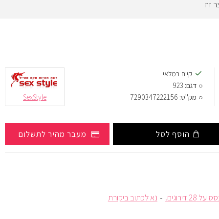
ר זה
קיים במלאי
דגם:
923
מק"ט:
7290347222156
SexStyle
הוסף לסל
מעבר מהיר לתשלום
ל 28 דירוגים.
-
נא לכתוב ביקורת