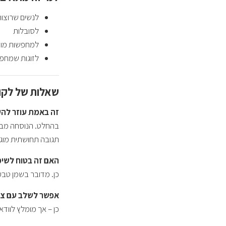
לנשים שרוצו
לסובלות
למחפשות מוצר
לזוגות שמחפש
שאלות של לקוחות על asure
זה באמת עוזר להע
בהחלט. הנוסחה מבוס
תגובה תחושתית מוגב
האם זה בטוח לשימו
כן. מדובר בשמן טבע
אפשר לשלב עם צעצ
כן – אך מומלץ לווד