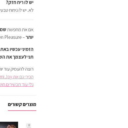
יש לו ריח חזק?
לא. יש לו ניחוח טבע
אם את מחפשת
שמן 
יותר
– My Shemen Pleasure הוא הפתרון החדשני שיאפשר לך להתחבר לגופך מחדש.
תני לעצמך את השמ
רוצה להעמיק עוד יו
הכירי גם את Fami Joy – תכשיר אינטימי לנשים
גלי עוד תכשירים חו
מוצרים קשורים