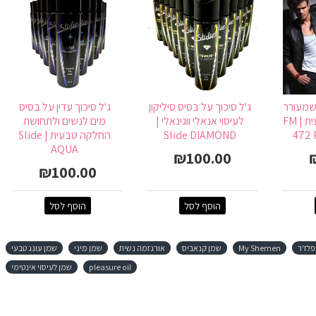
שמעורר
ג'ל סיכוך על בסיס סיליקון
ג'ל סיכוך עדין על בסיס
משיכה מינית טבעית | FM
לעיסוי אנאלי ווגינאלי |
מים לנשים ולתחושת
472
Slide DIAMOND
החלקה טבעית | Slide
AQUA
₪100.00
₪100.00
הוסף לסל
הוסף לסל
פלז'ר
My Shemen
שמן קנאביס
אורגזמה נשית
שמן מיני
שמן עונג טבעי
pleasure oil
שמן לעיסוי אינטימי