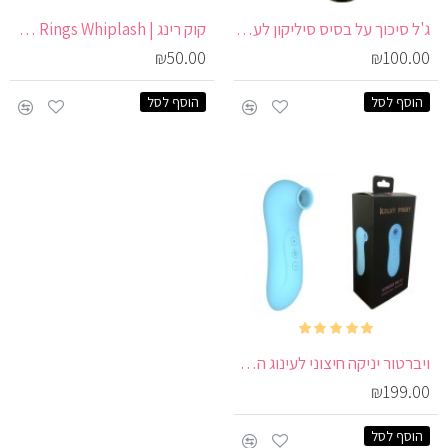
ג'ל סיכוך על בסיס סיליקון לעיסוי אנאלי ווגינאלי | Slide DIAMOND
קוק רינג | Triple X Rings Whiplash
₪50.00
₪100.00
הוסף לסל
הוסף לסל
ויברטור יניקה חיצוני לעינוג הדגדגן | Womenze Pro 10
₪199.00
הוסף לסל