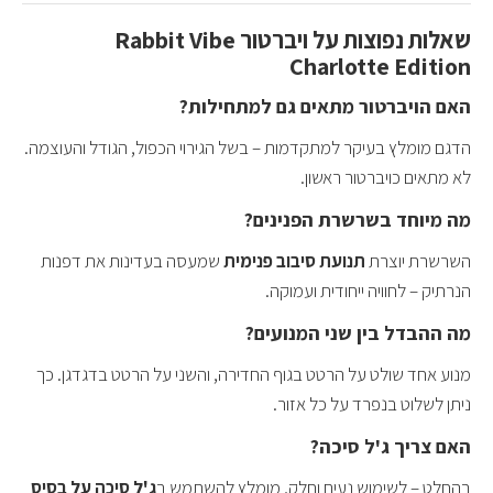
שאלות נפוצות על ויברטור Rabbit Vibe
Charlotte Edition
האם הויברטור מתאים גם למתחילות?
הדגם מומלץ בעיקר למתקדמות – בשל הגירוי הכפול, הגודל והעוצמה.
לא מתאים כויברטור ראשון.
מה מיוחד בשרשרת הפנינים?
השרשרת יוצרת
תנועת סיבוב פנימית
שמעסה בעדינות את דפנות
הנרתיק – לחוויה ייחודית ועמוקה.
מה ההבדל בין שני המנועים?
מנוע אחד שולט על הרטט בגוף החדירה, והשני על הרטט בדגדגן. כך
ניתן לשלוט בנפרד על כל אזור.
האם צריך ג'ל סיכה?
בהחלט – לשימוש נעים וחלק, מומלץ להשתמש ב
ג'ל סיכה על בסיס