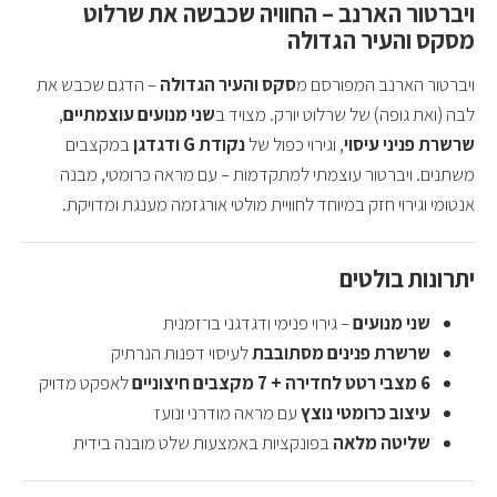
ויברטור הארנב – החוויה שכבשה את שרלוט
מסקס והעיר הגדולה
ויברטור הארנב המפורסם מ
סקס והעיר הגדולה
– הדגם שכבש את
לבה (ואת גופה) של שרלוט יורק. מצויד ב
שני מנועים עוצמתיים
,
שרשרת פניני עיסוי
, וגירוי כפול של
נקודת G ודגדגן
במקצבים
משתנים. ויברטור עוצמתי למתקדמות – עם מראה כרומטי, מבנה
אנטומי וגירוי חזק במיוחד לחוויית מולטי אורגזמה מענגת ומדויקת.
יתרונות בולטים
שני מנועים
– גירוי פנימי ודגדגני בו־זמנית
שרשרת פנינים מסתובבת
לעיסוי דפנות הנרתיק
6 מצבי רטט לחדירה + 7 מקצבים חיצוניים
לאפקט מדויק
עיצוב כרומטי נוצץ
עם מראה מודרני ונועז
שליטה מלאה
בפונקציות באמצעות שלט מובנה בידית