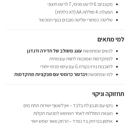
מקצבים: 6 לרטט פנימי, 7 לרטט חיצוני
הפעלה: 4 סוללות AA (לא כלולות)
שליטה: כפתורי שליטה מובנים בגוף המכשיר
למי מתאים
לנשים שמחפשות
עונג משולב של חדירה ודגדגן
למתקדמות שמוכנות לחוויה עוצמתית
לחובבות גירוי נקודת G עם עיסוי פנימי ייחודי
למי שמחפשת
ויברטור כרומטי עם פונקציות מתקדמות
תחזוקה וניקוי
ניקוי עם מגבון לח בלבד – אין לשטוף ישירות תחת מים
הוצאת הסוללות לאחר השימוש למניעת תקלות
אחסון בנרתיק בד נפרד – הרחק מאור שמש ישיר