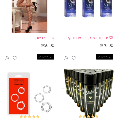
36 יחידות של קונדומים חזקים ודקים במיוחד V.I.P MIDNIGHT
גרביוני רשת
₪50.00
₪70.00
הוסף לסל
הוסף לסל