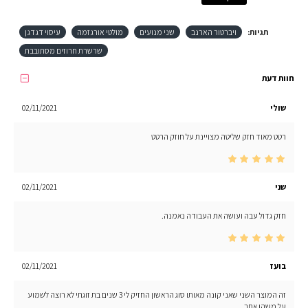
תגיות:
ויברטור הארנב
שני מנועים
מולטי אורגזמה
עיסוי דגדגן
שרשרת חרוזים מסתובבת
חוות דעת
שולי
02/11/2021
רטט מאוד חזק שליטה מצויינת על חוזק הרטט
שני
02/11/2021
חזק גדול עבה ועושה את העבודה נאמנה.
בועז
02/11/2021
זה המוצר השני שאני קונה מאותו סוג הראשון החזיק לי 3 שנים בת זוגתי לא רוצה לשמוע
על משהו אחר.