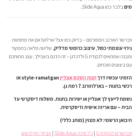
מים
בלבד כמו Slide Aqua.
ויברטור הארנב המפורסם – בדיוק כמו אצל שרלוט! אם את מחפשת
גירוי עוצמתי כפול
,
עיצוב כרומטי מדליק
, שליטה מלאה בתפקוד
ומבנה שמתאים לנקודת G ולדגדגן – זה הדגם בשבילך. עונג מתוחכם
עם ביצועים מוכחים.
הזמיני עכשיו דרך
חנות הסקס אונליין
style-ramatgan או
רכשי בחנות – בארלוזורוב 7 רמת גן.
נשמח לייעץ לך אונליין או ישירות בחנות. משלוח דיסקרטי עד
הבית – עם אריזה אישית ודיסקרטית.
היבואן הרשמי: לא מצוין (מותג כללי)
ויברטורים לנקודת G
|
ג'ל סיכה Slide Aqua
|
אביזרי מין לנשים