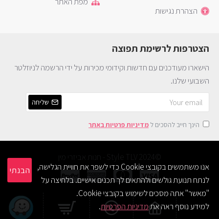
מפת האתר
הצהרת נגישות
הצטרפות לרשימת תפוצה
הישארו מעודכנים עם חדשות וקידומי מכירות על ידי הרשמה לניוזלטר
השבועי שלנו.
שליחה
הינך חייב להסכים ל
מדיניות פרטיות באתר
©2024 Style TLV - חנות אביזרי מין
אנו משתמשים בקובצי Cookie כדי לשפר את חוויית הגלישה,
הבנתי
לנתח תנועת גולשים ולהתאים לך תכנים אישיים. בלחיצה על
"מאשר" אתה מסכים לשימוש בקובצי Cookie.
למידע נוסף ראה את
מדיניות הפרטיות
.
waze