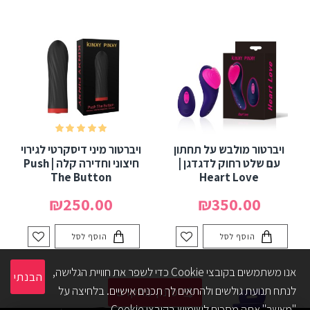
ויברטור מולבש על תחתון
ויברטור מיני דיסקרטי לגירוי
עם שלט רחוק לדגדגן |
חיצוני וחדירה קלה | Push
The Button
Heart Love
₪250.00
₪350.00
הוסף לסל
הוסף לסל
אנו משתמשים בקובצי Cookie כדי לשפר את חוויית הגלישה,
הבנתי
לנתח תנועת גולשים ולהתאים לך תכנים אישיים. בלחיצה על
סינון מתקדם
"מאשר" אתה מסכים לשימוש בקובצי Cookie.