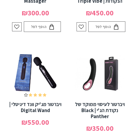
הנקודות | Triple Vibe
Massager
₪300.00
₪450.00
הוסף לסל
הוסף לסל
ויברטור לעיסוי ממוקד של
ויברטור מג'יק וונד דיגיטלי |
נקודת הג'י | Black
Digital Wand
Panther
₪550.00
₪350.00