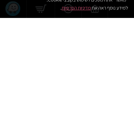
למידע נוסף ראה את
מדיניות הפרטיות
.
waze
ויברטור נקודת ג'י בעיצוב
ויברטור רוקט פוקט
מעוקל עם 30 מצבים |
דיסקרטי ועוצמתי | Red
Pocket
Blue Dream
₪200.00
₪280.00
הוסף לסל
הוסף לסל