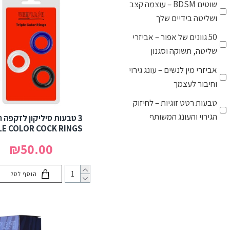
שוטים BDSM – עוצמה קצב
ושליטה בידיים שלך
50 גוונים של אפור – אביזרי
שליטה, תשוקה וסגנון
אביזרי מין לנשים – עונג גירוי
וחיבור לעצמך
טבעות רטט זוגיות – לחיזוק
הגירוי והעונג המשותף
3 טבעות סיליקון לזקפה ח
LE COLOR COCK RINGS
פלאגים ודילדואים אנאליים –
₪50.00
חדירה מלאה בלי רטט
פלאשלייט ומאוננים לגברים –
הוסף לסל
חוויה אינטימית מושלמת
אביזרים אנאליים – לחקור
לעורר וליהנות בעומק