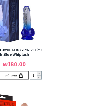
ויברטורים נטענים לנשים עם
סוללה נטענת
(Rechargeable Vibrators)
מחבטי BDSM – עוצמה דיוק
ושליטה מעוררת
צעצועי מין אנאליים רוטטים –
רטט עמוק שליטה מושלמת
דילדו להנאה כמו התחושה 
אביזרי מין לזוגות – לחיזוק
| Mr.Blue Whiplash
האינטימיות וההנאה
₪180.00
המשותפת (Couples Sex
Toys)
הוסף לסל
משאבות זקפה והגדלת הפין –
לשיפור הביצועים והביטחון
המיני
ערכות סטרפ-און והרנס – עונג