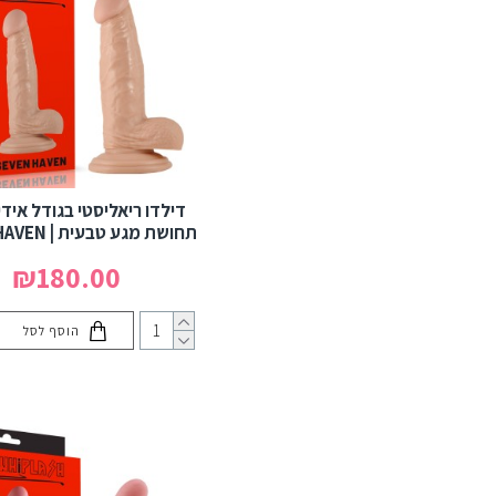
זוגי, שליטה ושליחות
קולרים BDSM – שליטה כניעה
וסימן של שייכות
אביזרי מין לגברים לשיפור
ביצועים (Sex Toys for Men)
משחקי מין לזוגות – לשדרוג
דילדו ריאליסטי בגודל אידי
התשוקה והחיבור
תחושת מגע טבעית | SEVEN HAVEN
ערכות BDSM וסטים לשליטה
₪180.00
ריסון וחוויה שלמה
הוסף לסל
אביזרי סאדו BDSM – שליטה,
התמסרות ופנטזיה חושנית
ויברטורים לחדירה ולגירוי
נקודת ה-G (G-Spot
Vibrators)