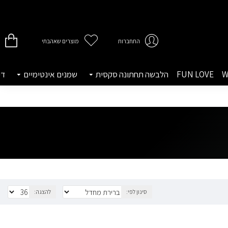
התחברות
מוצרים שאהבתי
W
FUN LOVE
הלבשה תחתונה סקסית
שמנים אינטימיים
די
סינון לפי:
להצגה: