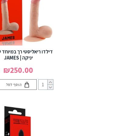
מסכות שליטה BDSM –
להעמקת החוויה והכניעה
אזיקים וקשירות BDSM –
שליטה ריסון ופיתוי
ויברטורים כפולים לחדירה
וגירוי דגדגני (Rabbit
דילדו ריאליסטי רך במיוחד 
יניקה | JAMES
Vibrators)
₪250.00
רתמות דילדואים וסטרפ-און
דילדו ריאליסטיים – חווית
הוסף לסל
חדירה טבעית ומרגשת
מצבטי פטמות – גירוי חושני
שליטה מדויקת
אביזרי BDSM מיוחדים – לגיוון
משחק וגבולות חדשים