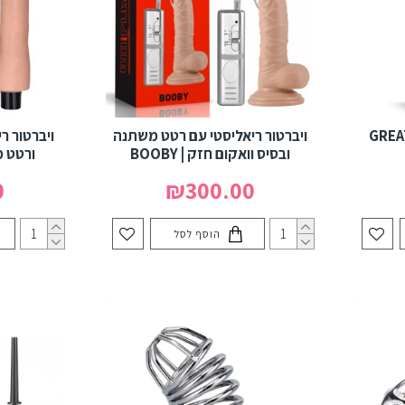
פוקט | GREAT 10
ויברטור ריאליסטי עם רטט משתנה
ויברטור ר
ובסיס וואקום חזק | BOOBY
ורטט משתנה
0
₪300.00
הוסף לסל