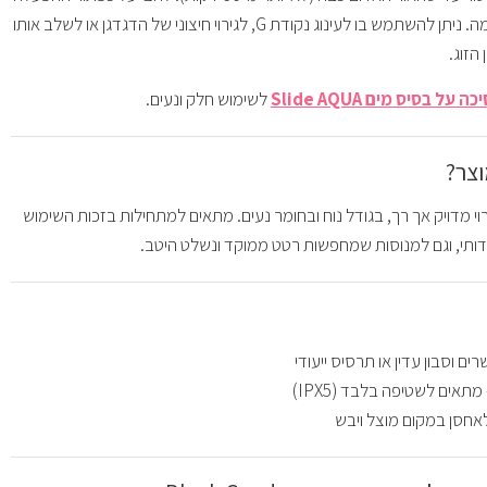
לבחירת מקצב ועוצמה. ניתן להשתמש בו לעינוג נקודת G, לגירוי חיצוני של הדגדגן או לשלב אותו
הזוג.
ה על בסיס מים Slide AQUA
לשימוש חלק ונעים.
צר?
י מדויק אך רך, בגודל נוח ובחומר נעים. מתאים למתחילות בזכות השימוש
ותי, וגם למנוסות שמחפשות רטט ממוקד ונשלט היטב.
רים וסבון עדין או תרסיס ייעודי
מתאים לשטיפה בלבד (IPX5)
לאחסן במקום מוצל ויבש