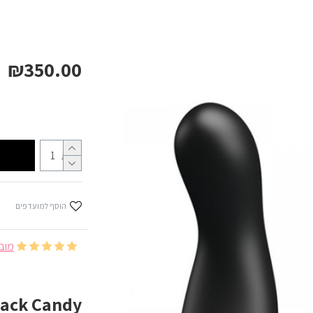
₪350.00
כמות
הוסף למועדפים
מובסס ע
Black Candy מבית Y PINKY