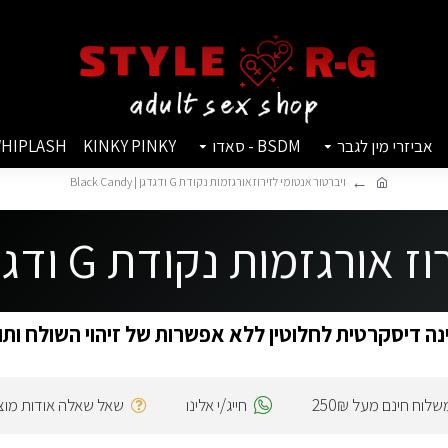
אביזרי מין לגבר
BSDM - סאדו
KINKY PINKY
HIPLASH
ויברטור אנטומי לזירוז אורגזמות נקודת G ודגדגן | Black Candy
ת נקודת G ודגדגן | Black Candy
ה דיסקרטית לחלוטין ללא אפשרות של זיהוי השולח ותו
שלוח חינם מעל 250₪
חייג/י אלינו
שאל שאלה אודות מוצ