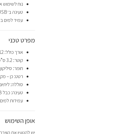
נוח לשימוש אי
טעינה ב־USB – כבל כלול
עמיד למים בתקן IPX5 – לשטיפה ו
מפרט טכני
אורך כולל: 12 ס”מ
קוטר: 3.2 ס”מ
חומר: סיליקו
רטט: כן – מק
סוללה: ליתיו
טעינה: כבל USB מגנטי
עמידות למים: כן
אופן השימוש