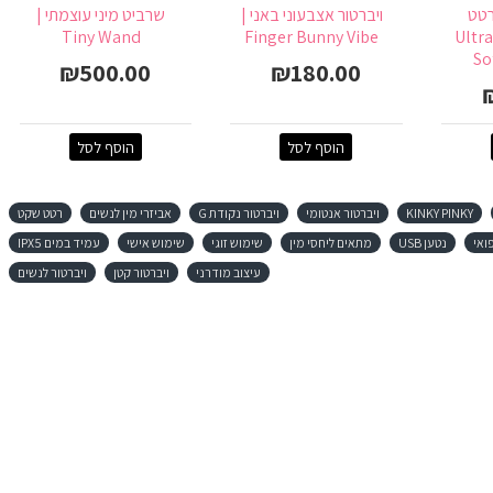
רטט
ויברטור אצבעוני באני |
שרביט מיני עוצמתי |
ולטרה סופט | Ultra
Finger Bunny Vibe
Tiny Wand
So
₪500.00
₪180.00
הוסף לסל
הוסף לסל
KINKY PINKY
ויברטור אנטומי
ויברטור נקודת G
אביזרי מין לנשים
רטט שקט
ואי
נטען USB
מתאים ליחסי מין
שימוש זוגי
שימוש אישי
עמיד במים IPX5
עיצוב מודרני
ויברטור קטן
ויברטור לנשים