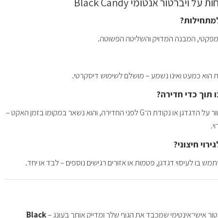
 ויברטור אנטומי Black Candy
מתחילות?
ומפקטי, המבנה המדויק והשליטה הפשוטה.
ות הוא כמעט ואינו נשמע – מושלם לשימוש דיסקרטי.
 תוך כדי חדירה?
ממקמים את הוויברטור על הדגדגן או נקודת ה־G לפני החדירה, והוא נשאר במקומו בזמן האקט –
י.
רוי חיצוני?
 בו לעיסוי דגדגן, פטמות או אזורים רגישים נוספים – לבד או יחד.
ר אישי־אינטימי שמכבד את הגוף שלך ומדייק אותך בעונג –
Black