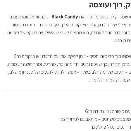
ק, רוך ועוצמה
י שמדויק לך באמת? הכירי את
Black Candy
– ויברטור אנטומי מעוצב
נקודת G ולעיסוי חיצוני של הדגדגן, עשוי סיליקון רפואי רך ונעים במיוחד. בזכות הקימור
 והמבנה הנוח לאחיזה, הוא מתאים לשימוש אישי נעים בשקט של סוף יום –
ם בן הזוג.
הוויברטור מתאים לשימוש תוך כדי קיום יחסים – ניתן למקם אותו על הדגדגן או בנקודת ה־G
 בזמן חדירה. כך שניכם נהנים יחד מהחיכוך, מהרטט ומהתחושה העמוקה.
 – והעונג שלו משתלב בשלך – אפשר להגיע לרגעים של סנכרון מושלם,
שמרגישה אחרת לגמרי.
ם קימור לגירוי נקודת ה־G
קצבים משתנים – מותאם גם לגירוי חיצוני
 רך ונעים, נטול פתלטים