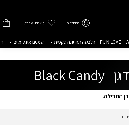
התחברות
מוצרים שאהבתי
W
FUN LOVE
הלבשה תחתונה סקסית
שמנים אינטימיים
די
כן החבילה.
ר זה