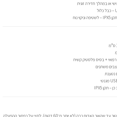
שי או במהלך חדירה זוגית
ניקוי נוח
ן רפואי + בסיס פלסטיק קשיח
צבים משתנים
ם נטענת
 – תקן IPX5
יש להטעין את הוויברטור עד שהאור האדום כבה (לא יותר מ־60 דקות). לחצי על כפתור ההפעלה