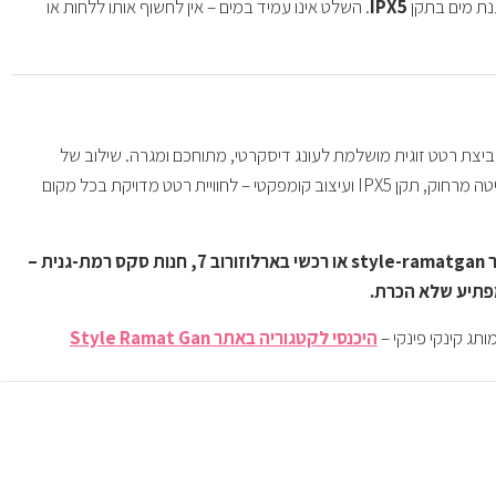
נת מים בתקן
IPX5
. השלט אינו עמיד במים – אין לחשוף אותו ללחות או
ביצת רטט זוגית מושלמת לעונג דיסקרטי, מתוחכם ומגרה. שילוב של
, שליטה מרחוק, תקן IPX5 ועיצוב קומפקטי – לחוויית רטט מדויקת בכל מקום
הזמיני עכשיו באתר style-ramatgan או רכשי בארלוזורוב 7, חנות סקס רמת-גנית –
 מפתיע שלא הכרת.
תג קינקי פינקי –
היכנסי לקטגוריה באתר Style Ramat Gan