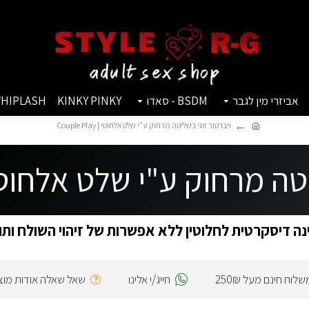
אביזרי מין לגבר
BSDM - סאדו
KINKY PINKY
HIPLASH
ויברטור זוגי בשליטה מרחוק ע"י שלט אלחוטי | Couple Play
מרחוק ע"י שלט אלחוטי | ple Play
ה דיסקרטית לחלוטין ללא אפשרות של זיהוי השולח ותו
שלוח חינם מעל 250₪
חייג/י אלינו
שאל שאלה אודות מוצ