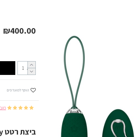
₪400.00
כמות
הוסף למועדפים
מובסס 