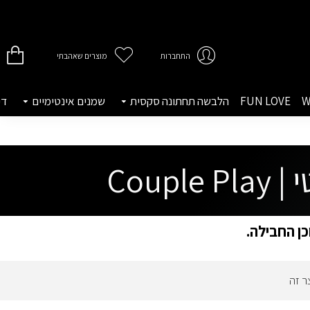
התחברות
מוצרים שאהבתי
W
FUN LOVE
הלבשה תחתונה סקסית
שמנים אינטימיים
די
Cou
כן החבילה.
ר זה