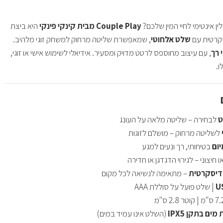
ן אינטימי לחיי המין שלכם?
Couple Play מבית קינקי פינקי
היא ביצת
קרטית עם
שלט אלחוטי
, שמאפשרת שליטה מרחוק למשחק זוגי מלהיב.
 רך
, עם עיצוב מחוספס לרטט מדויק ומסעיר. אידיאלי לשימוש אישי או זוגי,
ו.
לבחירה – שליטה מלאה על העונג
לשליטה מרחוק – מושלם לזוגות
יום
בטיחותי, רך ונעים למגע
 חיצוני – לגירוי הדגדגן או חדירה
דיסקרטית
– מתאימה לנשיאה לכל מקום
| שלט פועל על סוללת AAA
ים בתקן IPX5
(השלט אינו עמיד במים)