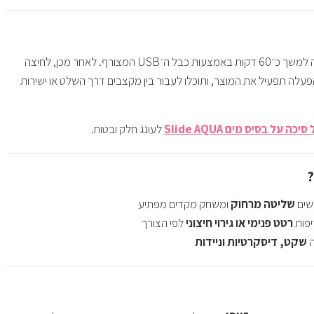
יש להטעין את הביצה למשך כ־60 דקות באמצעות כבל ה־USB המצורף. לאחר מכן, לחיצה
עלה תפעיל את המוצר, ותוכלו לעבור בין מקצבים דרך השלט או ישירות
סיכה על בסיס מים Slide AQUA
לעונג חלק ובטוח.
?
שים
שליטה מרחוק
ומשחק מקדים מפתיע
פות
רטט פנימי או גירוי חיצוני
לפי הצורך
ה
שקט, דיסקרטיות וניידות