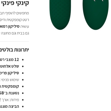
קינקי פינקי
מחפשים להוסיף תבלי
רטט קומפקטית ודיס
עשויה
סיליקון רפואי
גם בבית וגם מחוצה ל
יתרונות בולטים
12 מצבי רטט
שלט אלחוטי
סיליקון פרימ
שימוש פנימי או
קומפקטית ו
נטענת ב־USB
מידות: אורך 7.2 ס"מ | קוטר 2.8 ס"מ
הביצה מוגנת מ