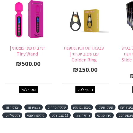
ל בסיס
טבעת רטט זוגית נטענת
שרביט מיני עוצמתי |
חושת
עם עיצוב יוקרתי |
Tiny Wand
החלקה טבעית | Slide
Golden Ring
₪500.00
₪250.00
הוסף לסל
הוסף לסל
ביצת רטט
קינקי פינקי
ביצה עם שלט
שליטה מרחוק
צעצוע זוגי
ויברטור זוגי
עצוע חכם
גירוי פנימי
גירוי חיצוני
12 מצבי רטט
סיליקון רפואי
רטט אלחוטי