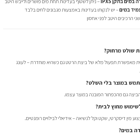
במים בתקן IPX5
– ניתן לשטוף בעדינות תחת מים פושרים ולייבש היטב
מיד במים
– יש לנקותו בעדינות באמצעות מגבונים לחים בלבד
ני הרכיבים היטב לפני אחסון
 שולט מרחוק?
ית מאפשרת תפעול מלא של ביצת הרטט גם כשהיא מוחדרת – לעונג
מש במוצר בלי השלט?
 הביצה גם מהכפתור המובנה במוצר עצמו.
שימוש מחוץ לבית?
 מין דיסקרטי, שקט וקל לנשיאה – אידיאלי לבילויים רומנטיים.
ה במים?