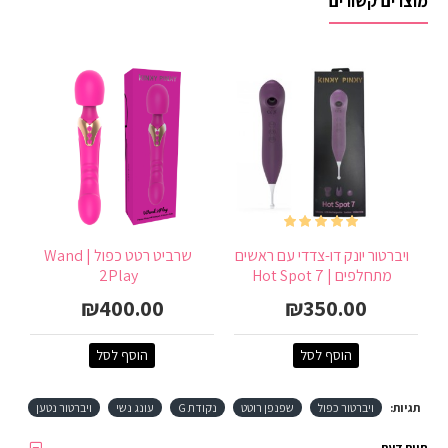
מוצרים קשורים
ויברטור יונק דו-צדדי עם ראשים
שרביט רטט כפול | Wand
מתחלפים | Hot Spot 7
2Play
₪400.00
₪350.00
הוסף לסל
הוסף לסל
תגיות:
ויברטור כפול
שפנפן רוטט
נקודת G
עונג נשי
ויברטור נטען
חוות דעת