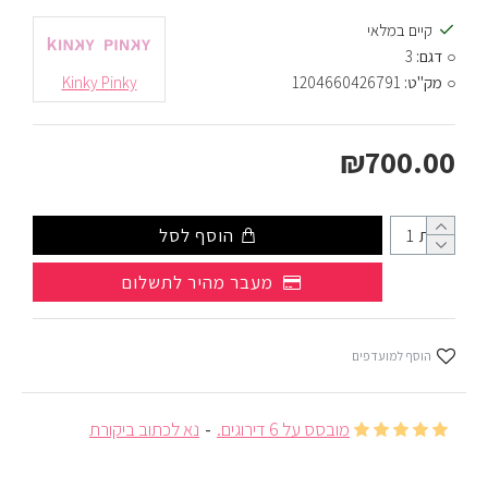
קיים במלאי
דגם:
3
מק"ט:
1204660426791
Kinky Pinky
₪700.00
כמות
הוסף לסל
מעבר מהיר לתשלום
הוסף למועדפים
מובסס על 6 דירוגים.
-
נא לכתוב ביקורת