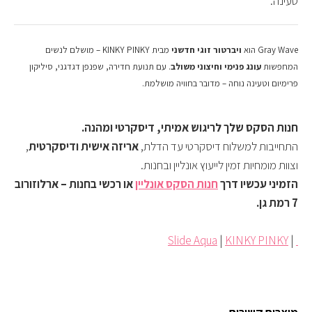
טעינה.
Gray Wave הוא
ויברטור זוגי חדשני
מבית KINKY PINKY – מושלם לנשים
המחפשות
עונג פנימי וחיצוני משולב
. עם תנועת חדירה, שפנפן דגדגני, סיליקון
פרימיום וטעינה נוחה – מדובר בחוויה מושלמת.
חנות הסקס שלך לריגוש אמיתי, דיסקרטי ומהנה.
התחייבות למשלוח דיסקרטי עד הדלת,
אריזה אישית ודיסקרטית
,
וצוות מומחיות זמין לייעוץ אונליין ובחנות.
הזמיני עכשיו דרך
חנות הסקס אונליין
או רכשי בחנות – ארלוזורוב
7 רמת גן.
Slide Aqua
|
KINKY PINKY
|