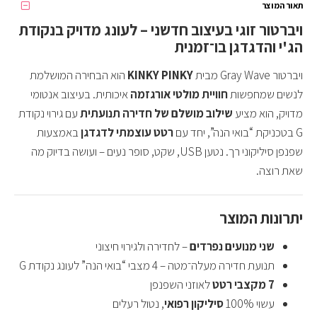
תאור המוצר
ויברטור זוגי בעיצוב חדשני – לעונג מדויק בנקודת
הג'י והדגדגן בו־זמנית
ויברטור Gray Wave מבית
KINKY PINKY
הוא הבחירה המושלמת
לנשים שמחפשות
חוויית מולטי אורגזמה
איכותית. בעיצוב אנטומי
מדויק, הוא מציע
שילוב מושלם של חדירה תנועתית
עם גירוי נקודת
G בטכניקת “בואי הנה”, יחד עם
רטט עוצמתי לדגדגן
באמצעות
שפנפן סיליקוני רך. נטען USB, שקט, סופר נעים – ועושה בדיוק מה
שאת רוצה.
יתרונות המוצר
שני מנועים נפרדים
– לחדירה ולגירוי חיצוני
תנועת חדירה מעלה־מטה – 4 מצבי “בואי הנה” לעונג נקודת G
7 מקצבי רטט
לאוזני השפנפן
עשוי 100%
סיליקון רפואי
, נטול רעלים