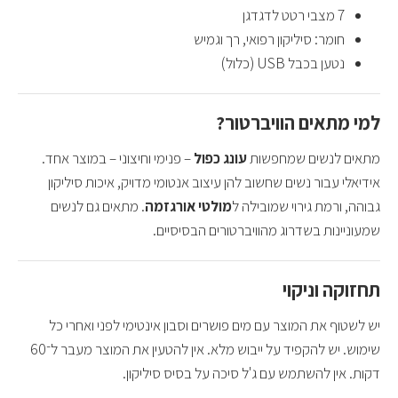
7 מצבי רטט לדגדגן
חומר: סיליקון רפואי, רך וגמיש
נטען בכבל USB (כלול)
למי מתאים הוויברטור?
מתאים לנשים שמחפשות
עונג כפול
– פנימי וחיצוני – במוצר אחד.
אידיאלי עבור נשים שחשוב להן עיצוב אנטומי מדויק, איכות סיליקון
גבוהה, ורמת גירוי שמובילה ל
מולטי אורגזמה
. מתאים גם לנשים
שמעוניינות בשדרוג מהוויברטורים הבסיסיים.
תחזוקה וניקוי
יש לשטוף את המוצר עם מים פושרים וסבון אינטימי לפני ואחרי כל
שימוש. יש להקפיד על ייבוש מלא. אין להטעין את המוצר מעבר ל־60
דקות. אין להשתמש עם ג'ל סיכה על בסיס סיליקון.