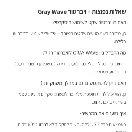
שאלות נפוצות – ויברטור Gray Wave
האם הוויברטור שקט לשימוש דיסקרטי?
כן, מדובר בשני מנועים שקטים במיוחד – אידיאלי לשימוש בדירה או
בלילה.
מה ההבדל בין GRAY WAVE לוויברטור רגיל?
זהו ויברטור כפול הכולל גם תנועת חדירה וגם שפנפן חיצוני – לעונג
בו־זמני ועוצמתי יותר.
האם ניתן להשתמש בו גם במהלך משחק זוגי?
כן! הוא יכול להיות תוספת מלהיבה למשחק מקדים או עינוג עצמי
בשיתוף בן/בת הזוג.
איך טוענים את המכשיר?
באמצעות כבל USB כלול. חשוב להקפיד לא לחרוג מ־60 דקות