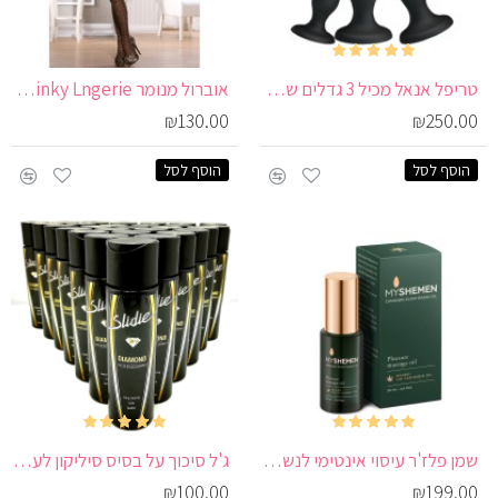
טריפל אנאל מכיל 3 גדלים של פלאג אנאלי למתחילים ולמתקדמים | Triple Anal Silicone Set
אוברול מנומר Kinky Pinky Lngerie
₪130.00
₪250.00
הוסף לסל
הוסף לסל
שמן פלז'ר עיסוי אינטימי לנשים להעצמת אורגזמה | My Shemen Pleasure
ג'ל סיכוך על בסיס סיליקון לעיסוי אנאלי ווגינאלי | Slide DIAMOND
₪100.00
₪199.00